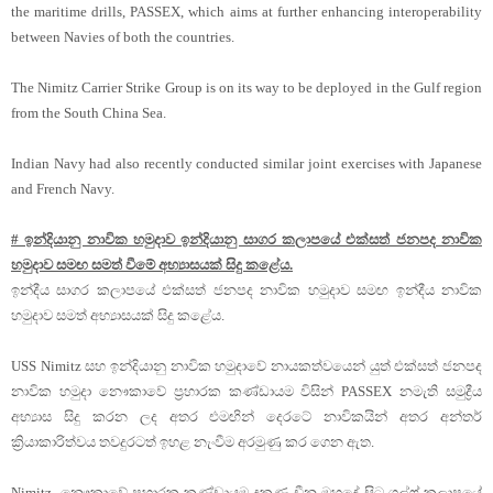
the maritime drills, PASSEX, which aims at further enhancing interoperability
between Navies of both the countries.
The Nimitz Carrier Strike Group is on its way to be deployed in the Gulf region
from the South China Sea.
Indian Navy had also recently conducted similar joint exercises with Japanese
and French Navy.
# ඉන්දියානු නාවික හමුදාව ඉන්දියානු සාගර කලාපයේ එක්සත් ජනපද නාවික
හමුදාව සමඟ සමත් වීමේ අභ්‍යාසයක් සිදු කළේය.
ඉන්දීය සාගර කලාපයේ එක්සත් ජනපද නාවික හමුදාව සමඟ ඉන්දීය නාවික
හමුදාව සමත් අභ්‍යාසයක් සිදු කළේය.
USS Nimitz සහ ඉන්දියානු නාවික හමුදාවේ නායකත්වයෙන් යුත් එක්සත් ජනපද
නාවික හමුදා නෞකාවේ ප්‍රහාරක කණ්ඩායම විසින් PASSEX නමැති සමුද්‍රීය
අභ්‍යාස සිදු කරන ලද අතර එමඟින් දෙරටේ නාවිකයින් අතර අන්තර්
ක්‍රියාකාරිත්වය තවදුරටත් ඉහළ නැංවීම අරමුණු කර ගෙන ඇත.
Nimitz නෞකාවේ ප්‍රහාරක කණ්ඩායම දකුණු චීන මුහුදේ සිට ගල්ෆ් කලාපයේ