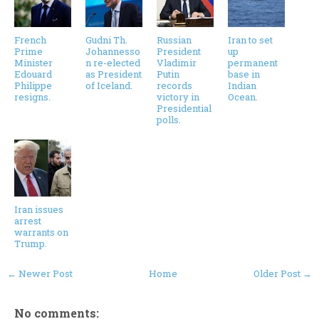
French
Gudni Th.
Russian
Iran to set
Prime
Johannesso
President
up
Minister
n re-elected
Vladimir
permanent
Edouard
as President
Putin
base in
Philippe
of Iceland.
records
Indian
resigns.
victory in
Ocean.
Presidential
polls.
Iran issues
arrest
warrants on
Trump.
← Newer Post
Home
Older Post →
No comments: