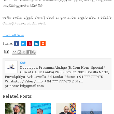
යෙදවීමට සූදානම් වෙමින් සිටී.
ඉන්දීය නාවික හමුදාව මෑතකදී ජපන් හා ප්‍රංශ නාවික හමුදාව සමඟ ද එවැනිම
ඒකාබද්ධ අභ්‍යාස පවත්වා තිබේ.
Read Full News
Share:
©®
Developer: Prasanna Aluthge (B. Com Hons. Special /
CBA of CA Sri Lanka) PICS (Pvt) Ltd. 392, Eswatta North,
Puwakpitiya, Avissawella. Sri Lanka. Phone: + 94 777 777475
WhatsApp / Viber / imo: + 94 777 777475 E. Mail:
princose.ltd@gmail.com
Related Posts: