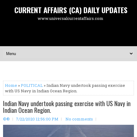
CURRENT AFFAIRS (CA) DAILY UPDATES
www.universalcurrentaffairs.com
Home
»
POLITICAL
» Indian Navy undertook passing exercise
with US Navy in Indian Ocean Region.
Indian Navy undertook passing exercise with US Navy in
Indian Ocean Region.
©®
7/22/2020 12:56:00 PM
No comments