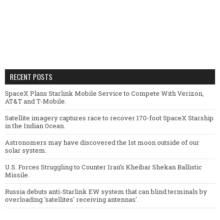
RECENT POSTS
SpaceX Plans Starlink Mobile Service to Compete With Verizon,
AT&T and T-Mobile.
Satellite imagery captures race to recover 170-foot SpaceX Starship
in the Indian Ocean.
Astronomers may have discovered the 1st moon outside of our
solar system.
U.S. Forces Struggling to Counter Iran’s Kheibar Shekan Ballistic
Missile.
Russia debuts anti-Starlink EW system that can blind terminals by
overloading 'satellites' receiving antennas'.